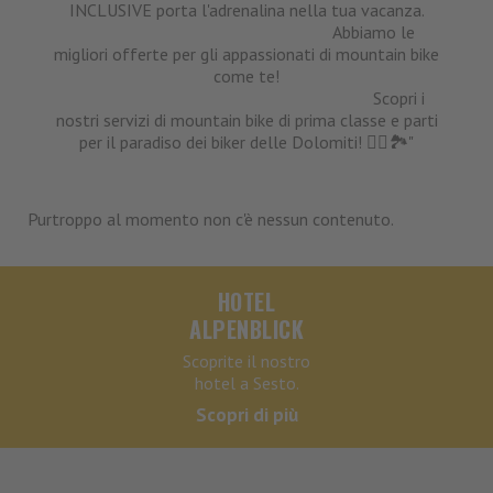
INCLUSIVE porta l'adrenalina nella tua vacanza.
Abbiamo le
migliori offerte per gli appassionati di mountain bike
come te!
Scopri i
nostri servizi di mountain bike di prima classe e parti
per il paradiso dei biker delle Dolomiti! 🚵‍♂️🏞️"
Purtroppo al momento non c'è nessun contenuto.
HOTEL
ALPENBLICK
Scoprite il nostro
hotel a Sesto.
Scopri di più