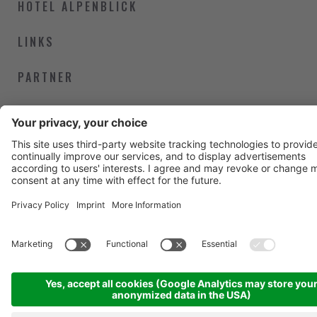
HOTEL ALPENBLICK
LINKS
PARTNER
NEWSLETTER BIKE
©
2026
Hotel Alpenblick
Partita IVA IT02246320218
Credits
.
Informativa privacy
.
Cookies
.
Sitemap
produced by