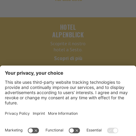
HOTEL
ALPENBLICK
Scoprite il nostro
hotel a Sesto.
Scopri di più
HOTEL ALPENBLICK
LINKS
PARTNER
NEWSLETTER BIKE