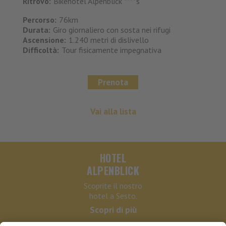
Ritrovo:
Bikehotel Alpenblick ****s
Percorso:
76km
Durata:
Giro giornaliero con sosta nei rifugi
Ascensione:
1.240 metri di dislivello
Difficoltà:
Tour fisicamente impegnativa
Prenota
Vai alla lista
HOTEL
ALPENBLICK
Scoprite il nostro
hotel a Sesto.
Scopri di più