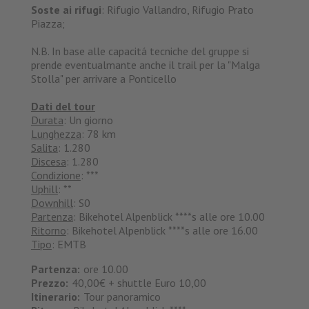
Soste ai rifugi
: Rifugio Vallandro, Rifugio Prato
Piazza;
N.B. In base alle capacitá tecniche del gruppe si
prende eventualmante anche il trail per la "Malga
Stolla" per arrivare a Ponticello
Dati del tour
Durata
: Un giorno
Lunghezza
: 78 km
Salita
: 1.280
Discesa
: 1.280
Condizione
: ***
Uphill
: **
Downhill
: S0
Partenza
: Bikehotel Alpenblick ****s alle ore 10.00
Ritorno
: Bikehotel Alpenblick ****s alle ore 16.00
Tipo
: EMTB
Partenza:
ore 10.00
Prezzo:
40,00€ + shuttle Euro 10,00
Itinerario:
Tour panoramico