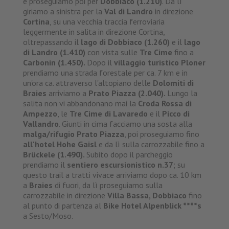
e proseguiamo poi per
Dobbiaco (1.210)
. Da lì
giriamo a sinistra per la
Val di Landro
in direzione
Cortina
, su una vecchia traccia ferroviaria
leggermente in salita in direzione Cortina,
oltrepassando il
lago di
Dobbiaco (1.260)
e il
lago
di Landro (1.410)
con vista sulle
Tre Cime
fino a
Carbonin (1.450).
Dopo il
villaggio turistico Ploner
prendiamo una strada forestale per ca. 7 km e in
un'ora ca. attraverso l'altopiano delle
Dolomiti di
Braies
arriviamo a
Prato Piazza (2.040).
Lungo la
salita non vi abbandonano mai la
Croda Rossa
di
Ampezzo
, le
Tre Cime
di Lavaredo
e il
Picco di
Vallandro
. Giunti in cima facciamo una sosta alla
malga/rifugio Prato Piazza
, poi proseguiamo fino
all'hotel
Hohe Gaisl
e da lì sulla carrozzabile fino a
Brückele (1.490).
Subito dopo il parcheggio
prendiamo il
sentiero escursionistico n.37
; su
questo trail a tratti vivace arriviamo dopo ca. 10 km
a
Braies
di fuori, da lì proseguiamo sulla
carrozzabile in direzione
Villa Bassa, Dobbiaco
fino
al punto di partenza al
Bike Hotel Alpenblick ****s
a Sesto/Moso.