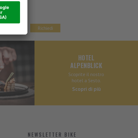
vacy
Richiedi
HOTEL
ALPENBLICK
Scoprite il nostro
hotel a Sesto.
Scopri di più
NEWSLETTER BIKE