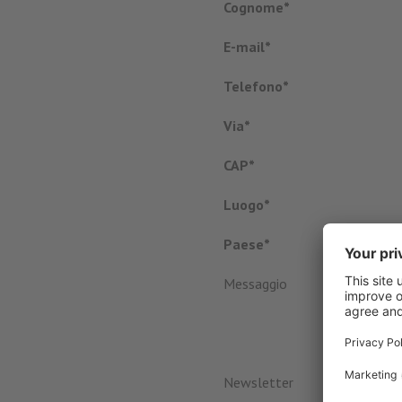
Cognome*
E-mail*
Telefono*
Via*
CAP*
Luogo*
Paese*
Messaggio
Newsletter