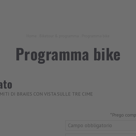
Home
.
Biketour & programma
.
Programma bike
Programma bike
ato
ITI DI BRAIES CON VISTA SULLE TRE CIME
*Prego compi