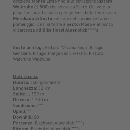
direzione
Monte Elmo
fino alla deviazione
Ristoro
Waldruhe (1.500)
che sovrasta Sesto. Qui vale la
pena fare un'altra pausa per godersi dalla terrazza la
Meridiana di Sesto
nel sole dell'incipiente tardo
pomeriggio. Da lì si torna a
Sesto/Moso
e al punto
di partenza
all'Bike Hotel Alpenblick ****s.
Soste ai rifugi:
Ristoro "Vecchia Sega", Rifugio
Genziana, Rifugio Malga San Silvestro, Ristoro
Waldruhe Waldruhe
Dati tecnici:
Durata:
Tour giornaliero
Lunghezza:
52 km
Salita:
1.330 m
Discesa:
1.330 m
Condizione:
***
Uphill:
**
Downhill:
S0
Partenza:
Bikehotel Alpenblick ****s
Ritorno:
Bikehotel Alpenblick ****s