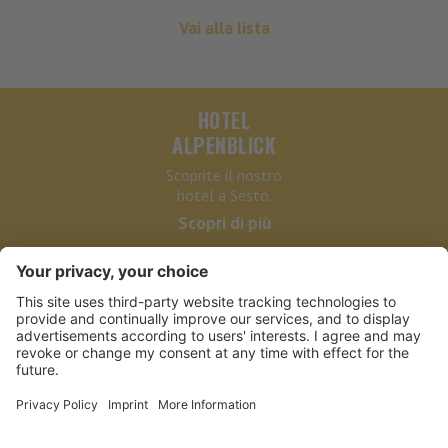
Vai alla lista
HOTEL
ALPENBLICK
Scoprite il nostro
hotel a Sesto.
Scopri di più
HOTEL ALPENBLICK
LINKS
PARTNER