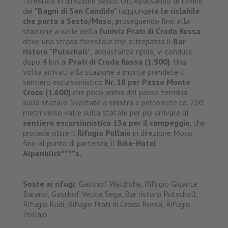
forestale in direzione Sesto. Oltrepassando le rovine
dei
"Bagni di San Candido"
raggiungete
la ciclabile
che porta a Sesto/Moso, p
roseguendo fino alla
stazione a valle della
funivia Prati di Croda Rossa
,
dove una strada forestale che oltrepassa il
Bar
ristoro "Putschall"
, abbastanza ripida, vi conduce
dopo 4 km ai
Prati di Croda Rossa (1.900)
. Una
volta arrivati alla stazione a monte prendete il
sentiero escursionistico
Nr. 18 per Passo Monte
Croce (1.600)
che poco prima del passo termina
sulla statale. Svoltate a sinistra e percorrete ca. 200
metri verso valle sulla statale per poi arrivare al
sentiero escursionistico 13a per il campeggio
, che
procede oltre il
Rifugio Pollaio
in direzione Moso
fino al punto di partenza, il
Bike-Hotel
Alpenblick****s.
Soste ai rifugi:
Gasthof Waldruhe, Rifugio Gigante
Baranci, Gasthof Veccia Sega, Bar ristoro Putschall,
Rifugio Rudi, Rifugio Prati di Croda Rossa, Rifugio
Pollaio