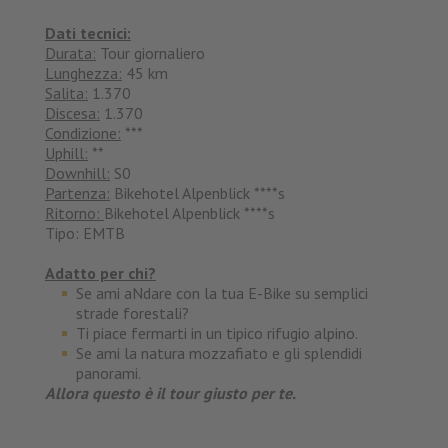
Dati tecnici:
Durata:
Tour giornaliero
Lunghezza:
45 km
Salita:
1.370
Discesa:
1.370
Condizione:
***
Uphill:
**
Downhill:
S0
Partenza:
Bikehotel Alpenblick ****s
Ritorno:
Bikehotel Alpenblick ****s
Tipo: EMTB
Adatto per chi?
Se ami aNdare con la tua E-Bike su semplici
strade forestali?
Ti piace fermarti in un tipico rifugio alpino.
Se ami la natura mozzafiato e gli splendidi
panorami.
Allora questo è il tour giusto per te.