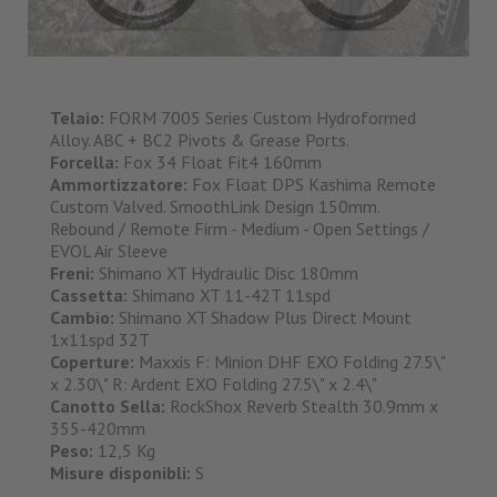
Telaio:
FORM 7005 Series Custom Hydroformed
Alloy. ABC + BC2 Pivots & Grease Ports.
Forcella:
Fox 34 Float Fit4 160mm
Ammortizzatore:
Fox Float DPS Kashima Remote
Custom Valved. SmoothLink Design 150mm.
Rebound / Remote Firm - Medium - Open Settings /
EVOL Air Sleeve
Freni:
Shimano XT Hydraulic Disc 180mm
Cassetta:
Shimano XT 11-42T 11spd
Cambio:
Shimano XT Shadow Plus Direct Mount
1x11spd 32T
Coperture:
Maxxis F: Minion DHF EXO Folding 27.5\"
x 2.30\" R: Ardent EXO Folding 27.5\" x 2.4\"
Canotto Sella:
RockShox Reverb Stealth 30.9mm x
355-420mm
Peso:
12,5 Kg
Misure disponibli:
S