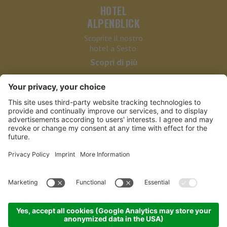
HOTEL
ALPENBLICK
Scoprite il nostro
hotel a Sesto.
Scopri di più
HOTEL ALPENBLICK
LINKS
PARTNER
NEWSLETTER BIKE
©
2026
Hotel Alpenblick